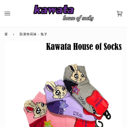
跳
至
内
大
(0
容
车
家
›
防滑休闲袜 - 兔子